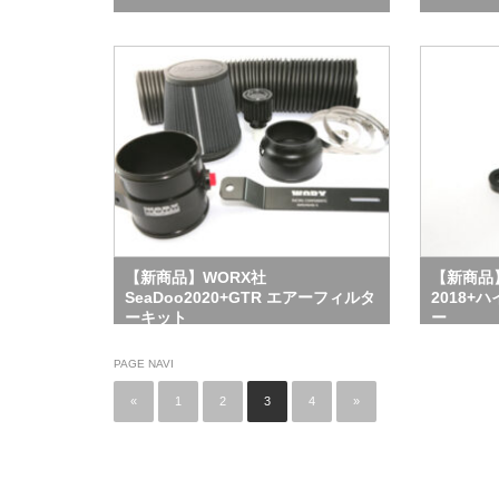
【新商品】WORX社
【新商品】
SeaDoo2020+GTR エアーフィルタ
2018+
ーキット
ー
PAGE NAVI
«
1
2
3
4
»