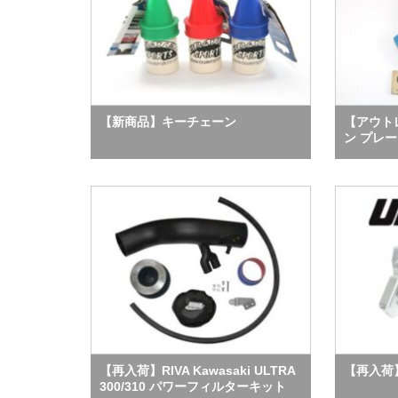
【新商品】キーチェーン
【アウト
ン プレー
【再入荷】RIVA Kawasaki ULTRA
【再入荷
300/310 パワーフィルターキット