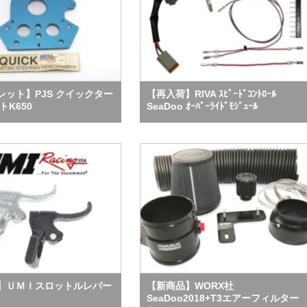
レット】PJS クイックター
【再入荷】RIVA ｽﾋﾟｰﾄﾞｺﾝﾄﾛｰﾙ
トK650
SeaDoo ｵｰﾊﾞｰﾗｲﾄﾞﾓｼﾞｭｰﾙ
】ＵＭＩスロットルレバー
【新商品】WORX社
SeaDoo2018+T3エアーフィルター