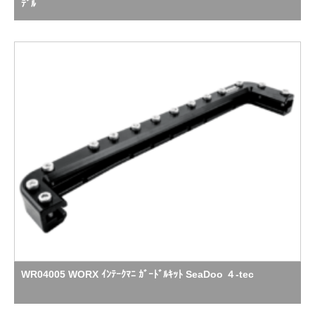
ﾃﾞﾙ
WR04005 WORX ｲﾝﾃｰｸﾏﾆ ｶﾞｰﾄﾞﾙｷｯﾄ SeaDoo ４-tec