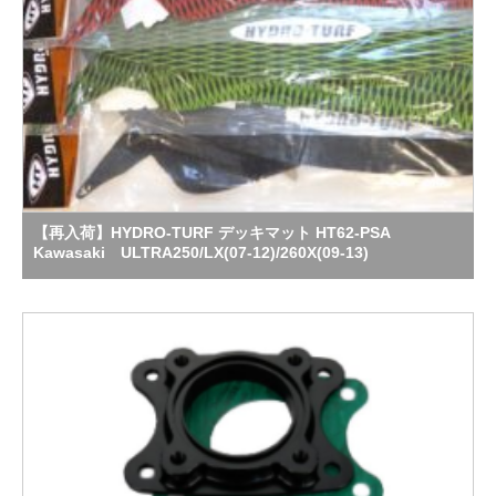
【再入荷】HYDRO-TURF デッキマット HT62-PSA
Kawasaki ULTRA250/LX(07-12)/260X(09-13)