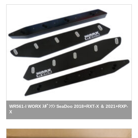
WR561-I WORX ｽﾎﾟﾝｿﾝ SeaDoo 2018+RXT-X ＆ 2021+RXP-
X