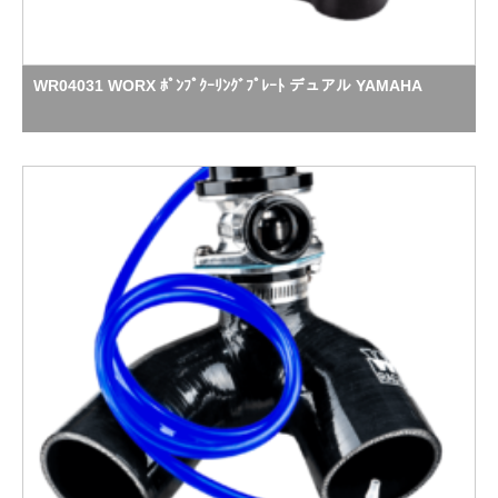
WR04031 WORX ﾎﾟﾝﾌﾟｸｰﾘﾝｸﾞﾌﾟﾚｰﾄ デュアル YAMAHA