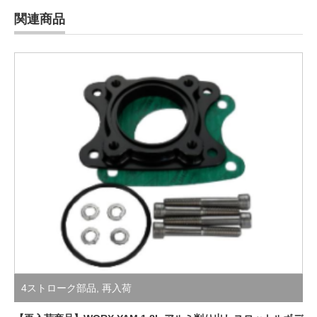
4ストローク部品
,
再入荷
【再入荷商品】WORX YAM 1.8L アルミ削り出しスロットルボデ
ィーマウント