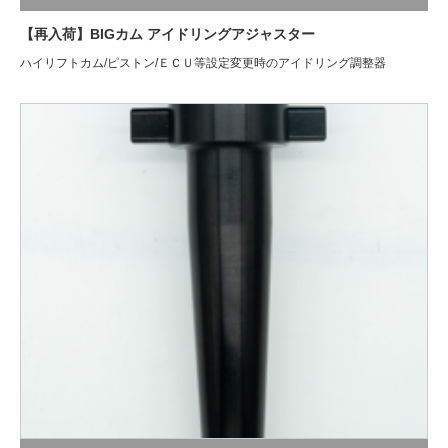
ハイリフトカム/ピストン/ＥＣＵ等設定変更時のアイドリング調整器
4ストローク部品
,
コントロール
,
新商品